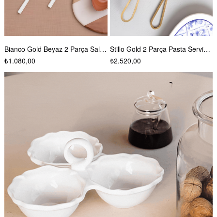
akımı ckb247
Stillo Gold 2 Parça Pasta Servis Takımı ckb186
Gourmet Mat Gold 5 Parça Servis Takımı ckb168
₺2.520,00
₺2.640,00