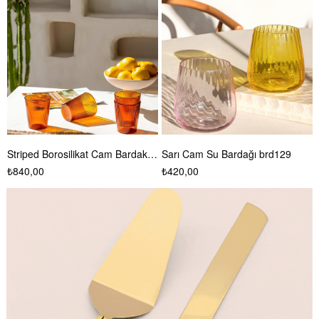
 brd439
Sarı Cam Su Bardağı brd129
Line Beyaz Çizgili Amber Su Bardağı brd91
₺420,00
₺600,00