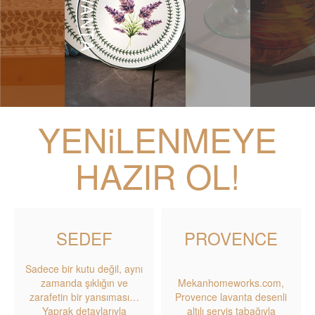
YENiLENMEYE
HAZIR OL!
SEDEF
PROVENCE
Sadece bir kutu değil, aynı
zamanda şıklığın ve
Mekanhomeworks.com,
zarafetin bir yansıması…
Provence lavanta desenli
Yaprak detaylarıyla
altılı servis tabağıyla