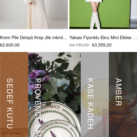
Krem Pile Detaylı Krep Jile mkn4002
Yakası Fiyonklu Ekru Mini Elbise mkn3008
₺4.199,00
₺3.359,20
₺4.599,00
₺
SEDEF KUTU
PROVENCE LAVANTA
KASE KADEH
AMBER