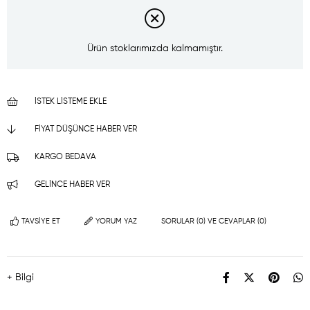
Ürün stoklarımızda kalmamıştır.
İSTEK LISTEME EKLE
FIYAT DÜŞÜNCE HABER VER
KARGO BEDAVA
GELINCE HABER VER
TAVSIYE ET
YORUM YAZ
SORULAR (0) VE CEVAPLAR (0)
+ Bilgi