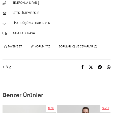
TELEFONLA SIPARIŞ
İSTEK LISTEME EKLE
FIYAT DÜŞÜNCE HABER VER
KARGO BEDAVA
TAVSIYE ET
YORUM YAZ
SORULAR (0) VE CEVAPLAR (0)
+ Bilgi
Benzer Ürünler
%20
%20