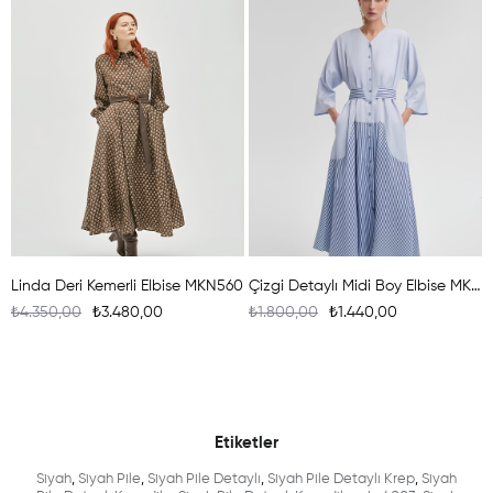
Linda Deri Kemerli Elbise MKN560
Çizgi Detaylı Midi Boy Elbise MKN2001
₺4.350,00
₺3.480,00
₺1.800,00
₺1.440,00
Etiketler
Siyah
,
Siyah Pile
,
Siyah Pile Detaylı
,
Siyah Pile Detaylı Krep
,
Siyah