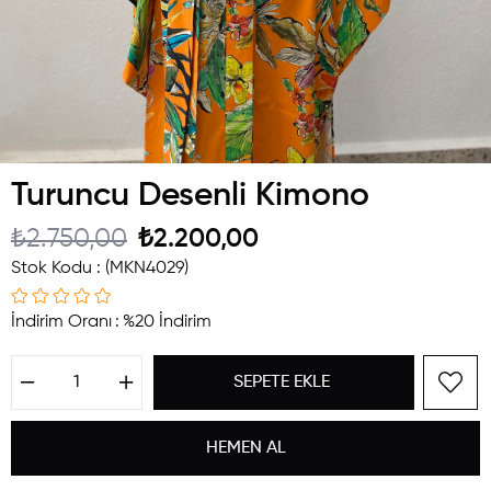
Turuncu Desenli Kimono
₺2.750,00
₺2.200,00
Stok Kodu
(MKN4029)
İndirim Oranı
:
%
20
İndirim